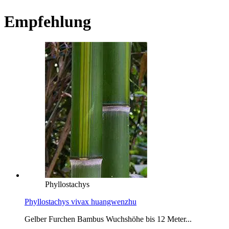
Empfehlung
Phyllostachys
Phyllostachys vivax huangwenzhu
Gelber Furchen Bambus Wuchshöhe bis 12 Meter...