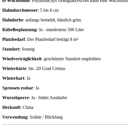
Ø Wuchshöhe
:
Phyllostachys viridiglaucescens kann eine Wuchshöhe
Halmdurchmesser
:
5 bis 6 cm
Halmfarbe
:
anfangs bemehlt, bläulich grün.
Kübelbeplanzung
:
Ja - mindestens 500 Liter
Platzbedarf
:
Der Platzbedarf beträgt 8 m²
Standort
:
Sonnig
Windverträglichkeit
:
geschützter Standort empfohlen
Winterhärte
:
bis -20 Grad Celsius
Winterhart
:
Ja
Sprossen essbar
:
Ja
Wurzelsperre
:
Ja - bildet Ausläufer
Herkunft
:
China
Verwendung
:
Solitär / Blickfang