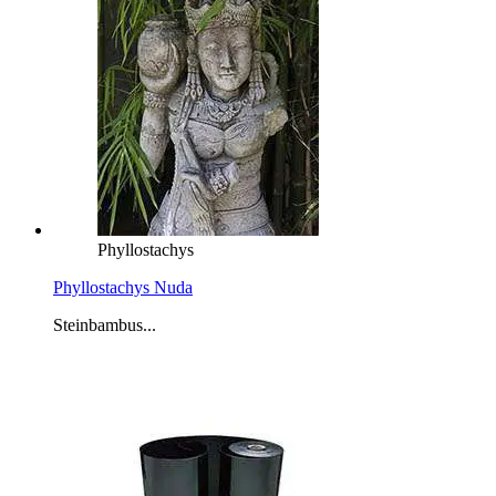
Phyllostachys
Phyllostachys Nuda
Steinbambus...